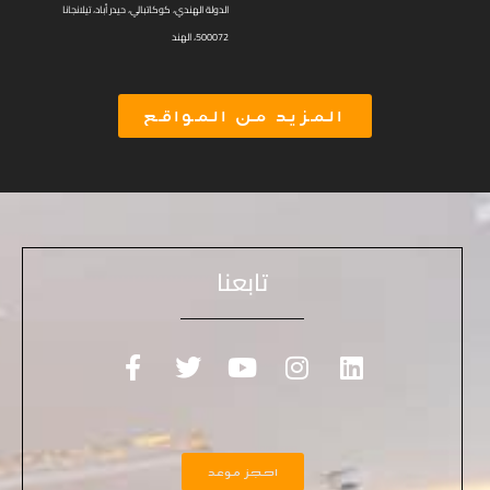
الدولة الهندي، كوكاتبالي، حيدر أباد، تيلانجانا
500072، الهند
المزيد من المواقع
تابعنا
احجز موعد