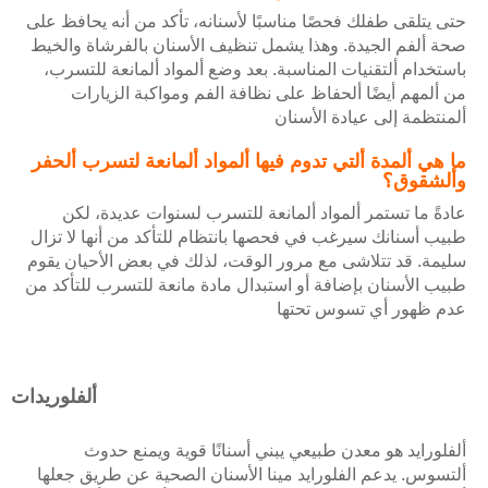
حتى يتلقى طفلك فحصًا مناسبًا لأسنانه، تأكد من أنه يحافظ على
صحة ألفم الجيدة. وهذا يشمل تنظيف الأسنان بالفرشاة والخيط
باستخدام ألتقنيات المناسبة. بعد وضع ألمواد ألمانعة للتسرب،
من ألمهم أيضًا ألحفاظ على نظافة الفم ومواكبة الزيارات
ألمنتظمة إلى عيادة الأسنان
ما هي ألمدة ألتي تدوم فيها ألمواد ألمانعة لتسرب ألحفر
وألشقوق؟
عادةً ما تستمر ألمواد ألمانعة للتسرب لسنوات عديدة، لكن
طبيب أسنانك سيرغب في فحصها بانتظام للتأكد من أنها لا تزال
سليمة. قد تتلاشى مع مرور الوقت، لذلك في بعض الأحيان يقوم
طبيب الأسنان بإضافة أو استبدال مادة مانعة للتسرب للتأكد من
عدم ظهور أي تسوس تحتها
ألفلوريدات
ألفلورايد هو معدن طبيعي يبني أسنانًا قوية ويمنع حدوث
ألتسوس. يدعم الفلورايد مينا الأسنان الصحية عن طريق جعلها