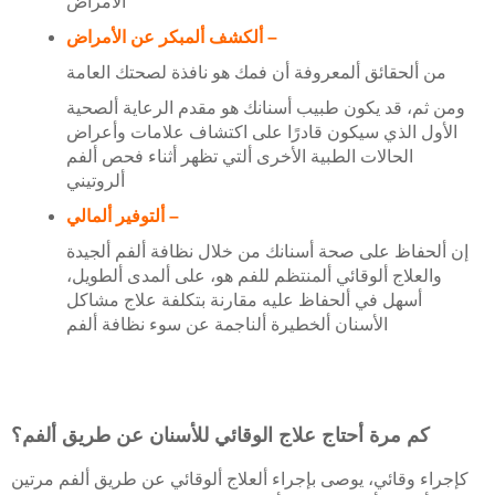
الأمراض
ألكشف ألمبكر عن الأمراض –
من ألحقائق ألمعروفة أن فمك هو نافذة لصحتك العامة
ومن ثم، قد يكون طبيب أسنانك هو مقدم الرعاية ألصحية
الأول الذي سيكون قادرًا على اكتشاف علامات وأعراض
الحالات الطبية الأخرى ألتي تظهر أثناء فحص ألفم
ألروتيني
ألتوفير ألمالي –
إن ألحفاظ على صحة أسنانك من خلال نظافة ألفم ألجيدة
والعلاج ألوقائي ألمنتظم للفم هو، على ألمدى ألطويل،
أسهل في ألحفاظ عليه مقارنة بتكلفة علاج مشاكل
الأسنان ألخطيرة ألناجمة عن سوء نظافة ألفم
كم مرة أحتاج علاج الوقائي للأسنان عن طريق ألفم؟
كإجراء وقائي، يوصى بإجراء ألعلاج ألوقائي عن طريق ألفم مرتين