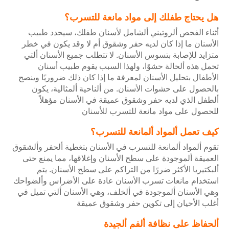
هل يحتاج طفلك إلى مواد مانعة للتسرب؟
أثناء الفحص ألروتيني ألشامل لأسنان طفلك، سيحدد طبيب
الأسنان ما إذا كان لديه حفر وشقوق أم لا وقد يكون في خطر
متزايد للإصابة بتسوس الأسنان. لا تتطلب جميع الأسنان ألتي
تحمل هذه ألحالة حشوًا، ولهذا السبب يقوم طبيب أسنان
الأطفال بتحليل الأسنان لمعرفة ما إذا كان ذلك ضروريًا وينصح
بالحصول على حشوات الأسنان. من ألناحية ألمثالية، يكون
ألطفل الذي لديه حفر وشقوق عميقة في الأسنان مؤهلاً
للحصول على مواد مانعة للتسرب للأسنان
كيف تعمل ألمواد ألمانعة للتسرب؟
تقوم ألمواد ألمانعة للتسرب في الأسنان بتغطية ألحفر وألشقوق
العميقة ألموجودة على سطح الأسنان وإغلاقها، مما يمنع حتى
ألبكتيريا الأكثر ضررًا من التراكم على سطح الأسنان. يتم
استخدام مانعات تسرب الأسنان عادة على الأضراس وألضواحك
وهي الأسنان ألموجودة في ألخلف، وهي الأسنان ألتي تميل في
أغلب الأحيان إلى تكوين حفر وشقوق عميقة
ألحفاظ على نظافة ألفم ألجيدة