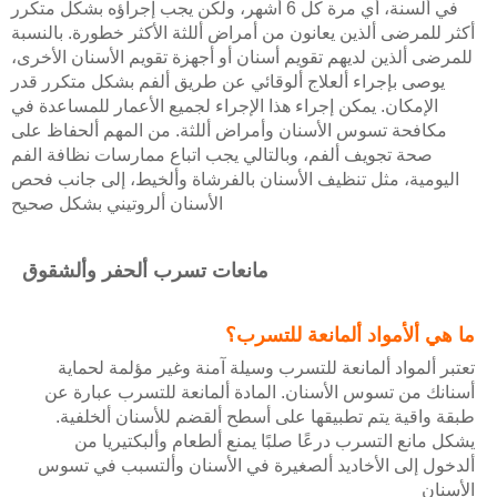
في ألسنة، أي مرة كل 6 أشهر، ولكن يجب إجراؤه بشكل متكرر
أكثر للمرضى ألذين يعانون من أمراض أللثة الأكثر خطورة. بالنسبة
للمرضى ألذين لديهم تقويم أسنان أو أجهزة تقويم الأسنان الأخرى،
يوصى بإجراء ألعلاج ألوقائي عن طريق ألفم بشكل متكرر قدر
الإمكان. يمكن إجراء هذا الإجراء لجميع الأعمار للمساعدة في
مكافحة تسوس الأسنان وأمراض أللثة. من المهم ألحفاظ على
صحة تجويف ألفم، وبالتالي يجب اتباع ممارسات نظافة الفم
اليومية، مثل تنظيف الأسنان بالفرشاة وألخيط، إلى جانب فحص
الأسنان ألروتيني بشكل صحيح
مانعات تسرب ألحفر وألشقوق
ما هي ألأمواد ألمانعة للتسرب؟
تعتبر ألمواد ألمانعة للتسرب وسيلة آمنة وغير مؤلمة لحماية
أسنانك من تسوس الأسنان. المادة ألمانعة للتسرب عبارة عن
طبقة واقية يتم تطبيقها على أسطح ألقضم للأسنان ألخلفية.
يشكل مانع التسرب درعًا صلبًا يمنع ألطعام وألبكتيريا من
ألدخول إلى الأخاديد ألصغيرة في الأسنان وألتسبب في تسوس
الأسنان