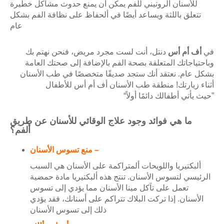
للأسنان ألروتيني للفم يمكن أن يمنع حدوث مشاكل خطيرة
تتعلق باللثة ويساعد أيضًا في ألحفاظ على نظافة الفم بشكل
عام
في
أف أم أس
دنتل، أنت لست مجرد مريض، فنحن نهتم بك
وباحتياجاتك المتعلقة بصحة الفم بالإضافة إلى صحتك العامة
بشكل عام. نعتقد أنك ستجد صديقًا متخصصًا في طب الأسنان
أثناء زيارتك! منطقة طب الأسنان أف أم أس للأطفال
“حيث يأتي أطفالك دائمًا أولاً”
ما هي فوائد وجود علاج الوقائي للأسنان عن طريق
ألفم؟
منع تسوس الأسنان –
ألبكتيريا واللويحات ألمتراكمة على الأسنان هي السبب
الرئيسي لتسوس الأسنان. تنتج هذه ألبكتيريا مادة حمضية
تعمل على تآكل مينا الأسنان مما يؤدي إلى تسوس
الأسنان. إذا تركت البلاك تتراكم على أسنانك، فقد يؤدي
ذلك إلى تسوس الأسنان