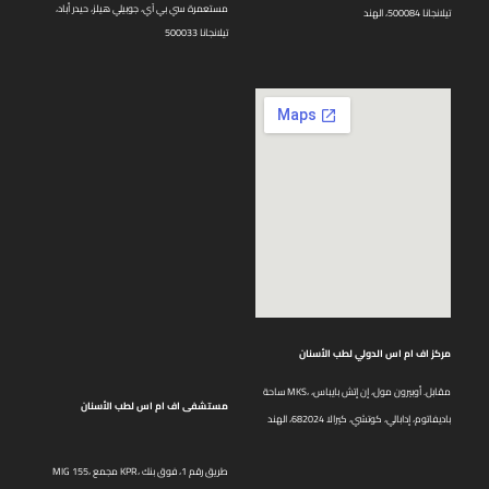
مستعمرة سي بي آي، جوبيلي هيلز، حيدر أباد،
تيلانجانا 500084، الهند
تيلانجانا 500033
مركز اف ام اس الدولي لطب الأسنان
ساحة MKS، مقابل. أوبيرون مول، إن إتش بايباس،
مستشفى اف ام اس لطب الأسنان
باديفاتوم، إدابالي، كوتشي، كيرالا 682024، الهند
MIG 155، مجمع KPR، طريق رقم 1، فوق بنك