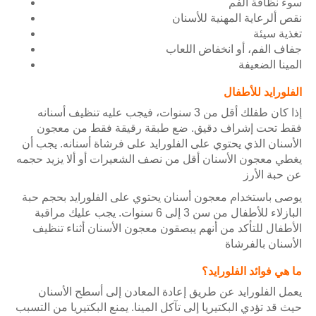
سوء نظافة ألفم
نقص ألرعاية المهنية للأسنان
تغذية سيئة
جفاف الفم، أو انخفاض اللعاب
المينا الضعيفة
الفلورايد للأطفال
إذا كان طفلك أقل من 3 سنوات، فيجب عليه تنظيف أسنانه
فقط تحت إشراف دقيق. ضع طبقة رقيقة فقط من معجون
الأسنان الذي يحتوي على الفلورايد على فرشاة أسنانه. يجب أن
يغطي معجون الأسنان أقل من نصف الشعيرات أو ألا يزيد حجمه
عن حبة الأرز
يوصى باستخدام معجون أسنان يحتوي على الفلورايد بحجم حبة
البازلاء للأطفال من سن 3 إلى 6 سنوات. يجب عليك مراقبة
الأطفال للتأكد من أنهم يبصقون معجون الأسنان أثناء تنظيف
الأسنان بالفرشاة
ما هي فوائد الفلورايد؟
يعمل الفلورايد عن طريق إعادة المعادن إلى أسطح الأسنان
حيث قد تؤدي البكتيريا إلى تآكل المينا. يمنع البكتيريا من التسبب