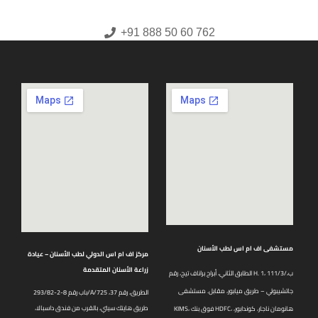
+91 888 50 60 762
مستشفى اف ام اس لطب الأسنان
مركز اف ام اس الدولي لطب الأسنان – عيادة
زراعة الأسنان المتقدمة
الطابق الثاني، أبراج براناف تيج، رقم H. 1، 111/3/ب،
جاتشيبولي – طريق ميابور، مقابل. مستشفى
باب رقم 8-2-293/82/A/725 الطريق، رقم 37،
طريق هايتك سيتي، بالقرب من فندق داسبالا،
KIMS، فوق بنك HDFC، هانومان ناجار، كوندابور،