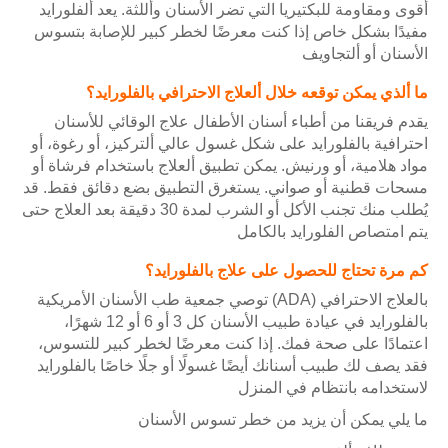
أقوى ومقاومة للبكتيريا التي تضر الأسنان وأللثة. يعد ألفلورايد
مفيدًا بشكل خاص إذا كنت معرضًا لخطر كبير للإصابة بتسوس
الأسنان أو ألتجاويف
ما ألذي يمكن توقعه خلال ألعلاج الاحترافي بالفلورايد؟
يقدم فريقنا من أطباء أسنان الأطفال علاج الوقائي للأسنان
احترافية بالفلورايد على شكل غسول عالي ألتركيز، أو رغوة، أو
مواد هلامية، أو ورنيش. يمكن تطبيق ألعلاج باستخدام فرشاة أو
مسحات قطنية أو صواني. يستغرق التطبيق بضع دقائق فقط. قد
يُطلب منك تجنب الأكل أو الشرب لمدة 30 دقيقة بعد العلاج حتى
يتم امتصاص الفلورايد بالكامل
كم مرة تحتاج للحصول على علاج بالفلورايد؟
توصي جمعية طب الأسنان الأمريكية (ADA) بالعلاج الاحترافي
بالفلورايد في عيادة طبيب الأسنان كل 3 أو 6 أو 12 شهرًا،
اعتمادًا على صحة فمك. إذا كنت معرضًا لخطر كبير للتسوس،
فقد يصف لك طبيب أسنانك أيضًا غسولًا أو جلًا خاصًا بالفلورايد
لاستخدامه بانتظام في المنزل
ما يلي يمكن أن يزيد من خطر تسوس الأسنان