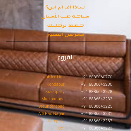
لماذا اف ام اس؟
سياحة طب الأسنان
خطط لرحلتك
معرض الصور
الفروع
Jubilee Hills:
+91 8885060770
Kondapur:
+91 8886643230
Kukatpally:
+91 8886643228
Madinaguda:
+91 8886643232
Secunderabad:
+91 8886643225
A S Rao Nagar:
+91 8886643231
Kompally:
+91 8886643237
Koti:
+91 8886643223