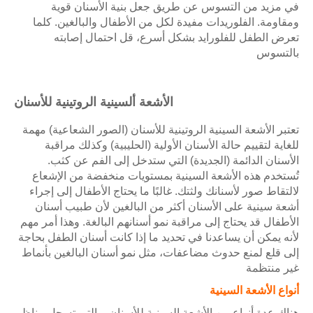
في مزيد من التسوس عن طريق جعل بنية الأسنان قوية
ومقاومة. الفلوريدات مفيدة لكل من الأطفال والبالغين. كلما
تعرض الطفل للفلورايد بشكل أسرع، قل احتمال إصابته
بالتسوس
الأشعة ألسينية الروتينية للأسنان
تعتبر الأشعة السينية الروتينية للأسنان (الصور الشعاعية) مهمة
للغاية لتقييم حالة الأسنان الأولية (الحليبية) وكذلك مراقبة
الأسنان الدائمة (الجديدة) التي ستدخل إلى الفم عن كثب.
تُستخدم هذه الأشعة السينية بمستويات منخفضة من الإشعاع
لالتقاط صور لأسنانك ولثتك. غالبًا ما يحتاج الأطفال إلى إجراء
أشعة سينية على الأسنان أكثر من البالغين لأن طبيب أسنان
الأطفال قد يحتاج إلى مراقبة نمو أسنانهم البالغة. وهذا أمر مهم
لأنه يمكن أن يساعدنا في تحديد ما إذا كانت أسنان الطفل بحاجة
إلى قلع لمنع حدوث مضاعفات، مثل نمو أسنان البالغين بأنماط
غير منتظمة
أنواع الأشعة السينية
هناك عدة أنواع من الأشعة السينية للأسنان، والتي تسجل مناظر