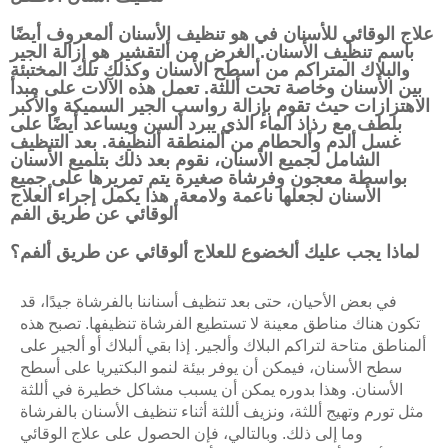
علاج الوقائي للأسنان في هو تنظيف الأسنان ألمعروف أيضًا
الأشعة المقطعية ثلاثية الأبعاد بالشعاع
باسم تنظيف الأسنان. الغرض من ألتقشير هو إزالة الجير
والبلاك المتراكم من أسطح الأسنان وكذلك تلك المختبئة
ألمخروطي
بين الأسنان وخاصة تحت أللثة. تعمل هذه الآلات على مبدأ
الاهتزازات حيث تقوم بإزالة رواسب الجير السميكة والأكبر
تطعيم ألعظام
بلطف مع رذاذ الماء الذي يبرد ألسن ويساعد أيضًا على
غسل ألدم وألحطام من ألمنطقة ألنظيفة. بعد التنظيف
الشامل لجميع الأسنان، نقوم بعد ذلك بتلميع الأسنان
ضمان مدى ألحياة من قيبل (أف أم أس)
بواسطة معجون وفرشاة صغيرة يتم تمريرها على جميع
الأسنان لجعلها ناعمة ولامعة. هذا يكمل إجراء ألعلاج
ألوقائي عن طريق الفم
لماذا يجب عليك ألخضوع للعلاج ألوقائي عن طريق ألفم؟
في بعض الأحيان، حتى بعد تنظيف أسناننا بالفرشاة جيدًا، قد
تكون هناك مناطق معينة لا تستطيع الفرشاة تنظيفها. تصبح هذه
ألمناطق متاحة لتراكم البلاك وألجير. إذا بقي ألبلاك أو ألجير على
سطح الأسنان، فيمكن أن يوفر بيئة لنمو البكتيريا على أسطح
الأسنان. وهذا بدوره يمكن أن يسبب مشاكل خطيرة في أللثة
مثل تورم وتهيج أللثة، ونزيف أللثة أثناء تنظيف الأسنان بالفرشاة
وما إلى ذلك. وبالتالي، فإن الحصول على علاج الوقائي