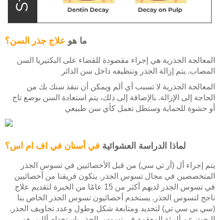
ما هو
علاج جذر السن؟
المعالجة الجذرية هي إجراء مقصودة للقضاء على البكتيريا السن
المصاب. يتم إزالة الجذر وتنظيفه داخل سن الدائر
المعالجة الجذرية لا تسبب أي ألم ويمكن أن ننقذ سنك بك من
الحاجة إلى الإزالة. بالإضافة إلى ذلك، يتم استعادة السن بوضع تاج
أو حشوة للحماية وستظل تعمل كأي سن طبيعي
لماذا الدراسة العشوائية
في أسنان في اف ام اس؟
يتم إجراء أل (أر تي سي) من قبل الأخصائيين في تسوس الجذر
المتخصصين في مجال تسوس الجذر. يتكون فريقنا من أخصائيين
في تسوس الجذر لديهم أكثر من 15 عامًا من الخبرة لتقديم علاج
ناجح لتسوس الجذر. يستخدم أخصائيون تسوس الجذر الخاص بنا
(سي بي سي تي) لتحديد ومتابعة شكل وطول وعدد تجاويف الجذر.
البحث عن ألبيئة المعقمة في تسوس الجذر باستخدام ألليزرهو