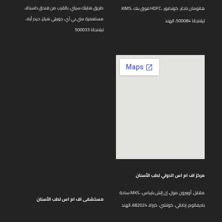
طريق هايتك سيتي، بالقرب من فندق داسبالا،
KIMS، فوق بنك HDFC، هانومان ناجار، كوندابور،
مستعمرة سي بي آي، جوبيلي هيلز، حيدر أباد،
تيلانجانا 500084، الهند
تيلانجانا 500033
مركز اف ام اس الدولي لطب الأسنان
ساحة MKS، مقابل. أوبيرون مول، إن إتش بايباس،
مستشفى اف ام اس لطب الأسنان
باديفاتوم، إدابالي، كوتشي، كيرالا 682024، الهند