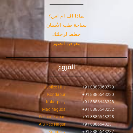
لماذا اف ام اس؟
سياحة طب الأسنان
خطط لرحلتك
معرض الصور
الفروع
Jubilee Hills:
+91 8885060770
Kondapur:
+91 8886643230
Kukatpally:
+91 8886643228
Madinaguda:
+91 8886643232
Secunderabad:
+91 8886643225
A S Rao Nagar:
+91 8886643231
Kompally:
+91 8886643237