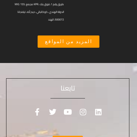
MIG 155، مجمع KPR، طريق رقم 1، فوق بنك
الدولة الهندي، كوكاتبالي، حيدر أباد، تيلانجانا
500072، الهند
المزيد من المواقع
تابعنا