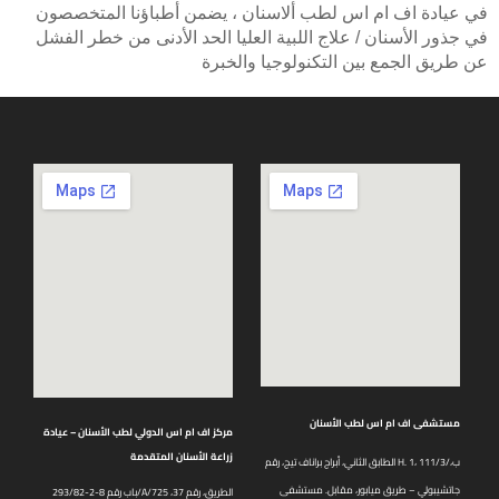
في عيادة اف ام اس لطب ألاسنان ، يضمن أطباؤنا المتخصصون
في جذور الأسنان / علاج اللبية العليا الحد الأدنى من خطر الفشل
عن طريق الجمع بين التكنولوجيا والخبرة
مستشفى اف ام اس لطب الأسنان
مركز اف ام اس الدولي لطب الأسنان – عيادة
زراعة الأسنان المتقدمة
الطابق الثاني، أبراج براناف تيج، رقم H. 1، 111/3/ب،
جاتشيبولي – طريق ميابور، مقابل. مستشفى
باب رقم 8-2-293/82/A/725 الطريق، رقم 37،