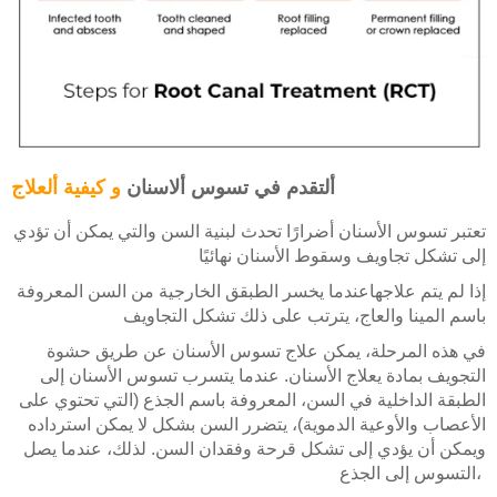
I
معالجة قناة الجذر
كاد - كام
أف أم أس سمارت ألاين
الأسئلة الشائعة حول طب الأسنان أللبي
تكلفة زراعة الأسنان
إعادة تشكيل أللثة
J
تقويم ألغير مرئية
كاد - كام لطب الأسنان أللبي
علاج امراض اللثه
أستبدال سن واحد بزراعة الأسنان
تقويم الأسنان ألضئيل
ألتقويم ألشفاف
K
طب الاسنان التجميلي للاطفال
أستبدال أسنان متعددة
جراحات تقويم ألعظام وجراحات ألوجه الأخرى
ألتقدم في تسوس ألاسنان
و كيفية ألعلاج
مصففات ألشفافة
L
علاج الأسنان بالليزر
أستبدال كامل للأسنان
معرض ألصور ألتجميلية لطب ألاسنان
تعتبر تسوس الأسنان أضرارًا تحدث لبنية السن والتي يمكن أن تؤدي
تكلفة تقويم الأسنان
كوتشي
إلى تشكل تجاويف وسقوط الأسنان نهائيًا
طب الأسنان العام
الأسنان في يوم واحد
إذا لم يتم علاجهاعندما يخسر الطبقق الخارجية من السن المعروفة
حالات ألطوارئ الخاصة بتقويم الأسنان
باسم المينا والعاج، يترتب على ذلك تشكل التجاويف
زرعة القاعدية
في هذه المرحلة، يمكن علاج تسوس الأسنان عن طريق حشوة
التجويف بمادة يعلاج الأسنان. عندما يتسرب تسوس الأسنان إلى
ألغرسات ألقاعدية ألمتكاملة (BOI)
الطبقة الداخلية في السن، المعروفة باسم الجذع (التي تحتوي على
الأعصاب والأوعية الدموية)، يتضرر السن بشكل لا يمكن استرداده
زراعة ألجناحية
ويمكن أن يؤدي إلى تشكل قرحة وفقدان السن. لذلك، عندما يصل
التسوس إلى الجذع،
رفع ألجيوب الأنفية