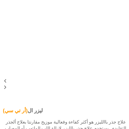
ليزر ال
(أر تي سي)
علاج جذر باالليزر هو أكثر كفاءة وفعالية موزيح مقارنتا بعلاج ألجذر
التقليدي. يستخدم علاج جذر بالليزر لإزالة اللب الملتهب أو المصاب