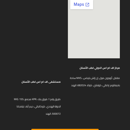
مركز اف ام اس الدولي لطب الأسنان
ساحة MKS، مقابل. أوبيرون مول، إن إتش بايباس،
مستشفى اف ام اس لطب الأسنان
باديفاتوم، إدابالي، كوتشي، كيرالا 682024، الهند
MIG 155، مجمع KPR، طريق رقم 1، فوق بنك
الدولة الهندي، كوكاتبالي، حيدر أباد، تيلانجانا
500072، الهند