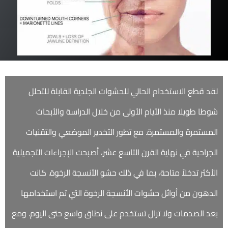
I
معالجة قناة الجذر
كاد - كام
أف أم أس سمارت ألاين
الأسئلة الشائعة حول طب الأسنان أللبي
تكلفة زراعة الأسنان
إعادة تشكيل أللثة
J
تقويم ألغير مرئية
كاد - كام لطب الأسنان أللبي
علاج امراض اللثه
أستبدال سن واحد بزراعة الأسنان
تقويم الأسنان ألضئيل
ألتقويم ألشفاف
K
طب الاسنان التجميلي للاطفال
أستبدال أسنان متعددة
جراحات تقويم ألعظام وجراحات ألوجه
الأخرى
مصففات ألشفافة
لقد قطع الاستخدام الحالي للحشوات الجلدية القابلة للتحلل
L
علاج الأسنان بالليزر
أستبدال كامل للأسنان
شوطا طويلا منذ الأيام الأولى من خلال الدراسة والأبحاث
معرض ألصور ألتجميلية لطب ألاسنان
تكلفة تقويم الأسنان
كوتشي
طب الأسنان العام
الأسنان في يوم واحد
المستمرة والمستمرة. مع تطور التخدير الموضعي والتقنيات
حالات ألطوارئ الخاصة بتقويم الأسنان
زرعة القاعدية
الجراحية في نهاية القرن التاسع عشر، أصبحت الإجراءات التجميلية
الأكثر تدخلاً متاحة، بما في ذلك حشو الأنسجة الرخوة. كانت
ألغرسات ألقاعدية ألمتكاملة (BOI)
الدهون من أوائل حشوات الأنسجة الرخوة التي تم استخدامها
زراعة ألجناحية
بعد الصدمات ولا تزال تستخدم على نطاق واسع حتى اليوم. ومع
رفع ألجيوب الأنفية