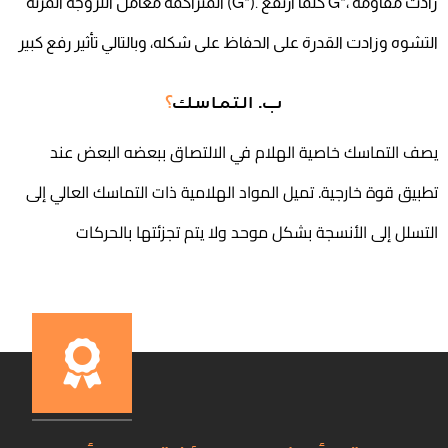
المتراكمة معامل اللزوجة المرنة (G*). كلما ارتفع G*، زادت مقاومة
التشوه وزادت القدرة على الحفاظ على شكله، وبالتالي تأثير رفع كبير
ب. التماسك
؟
يصف التماسك خاصية الهلام في الالتصاق ببعضه البعض عند
تطبيق قوة خارجية. تميل المواد الهلامية ذات التماسك العالي إلى
التسلل إلى الأنسجة بشكل موحد ولا يتم تجزئتها بالحركات