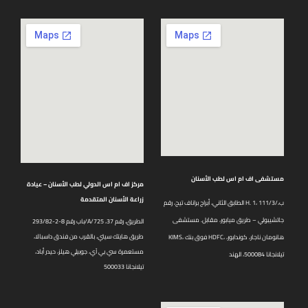
مستشفى اف ام اس لطب الأسنان
مركز اف ام اس الدولي لطب الأسنان – عيادة
زراعة الأسنان المتقدمة
الطابق الثاني، أبراج براناف تيج، رقم H. 1، 111/3/ب،
جاتشيبولي – طريق ميابور، مقابل. مستشفى
باب رقم 8-2-293/82/A/725 الطريق، رقم 37،
طريق هايتك سيتي، بالقرب من فندق داسبالا،
KIMS، فوق بنك HDFC، هانومان ناجار، كوندابور،
مستعمرة سي بي آي، جوبيلي هيلز، حيدر أباد،
تيلانجانا 500084، الهند
تيلانجانا 500033