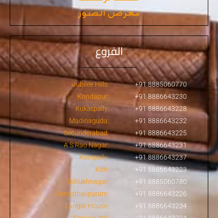
معرض الصور
الفروع
Jubilee Hills:
+91 8885060770
Kondapur:
+91 8886643230
Kukatpally:
+91 8886643228
Madinaguda:
+91 8886643232
Secunderabad:
+91 8886643225
A S Rao Nagar:
+91 8886643231
Kompally:
+91 8886643237
Koti:
+91 8886643223
Dilsukhnagar:
+91 8885060780
Vanasthalipuram:
+91 8886643226
Langar House:
+91 8886643234