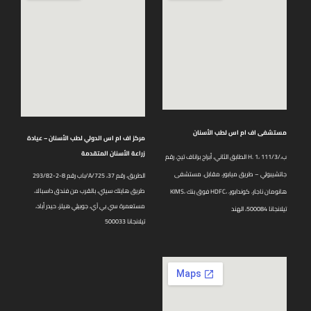
مستشفى اف ام اس لطب الأسنان
مركز اف ام اس الدولي لطب الأسنان – عيادة
زراعة الأسنان المتقدمة
الطابق الثاني، أبراج براناف تيج، رقم H. 1، 111/3/ب،
جاتشيبولي – طريق ميابور، مقابل. مستشفى
باب رقم 8-2-293/82/A/725 الطريق، رقم 37،
طريق هايتك سيتي، بالقرب من فندق داسبالا،
KIMS، فوق بنك HDFC، هانومان ناجار، كوندابور،
مستعمرة سي بي آي، جوبيلي هيلز، حيدر أباد،
تيلانجانا 500084، الهند
تيلانجانا 500033