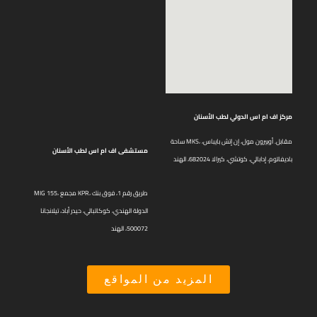
مركز اف ام اس الدولي لطب الأسنان
ساحة MKS، مقابل. أوبيرون مول، إن إتش بايباس،
مستشفى اف ام اس لطب الأسنان
باديفاتوم، إدابالي، كوتشي، كيرالا 682024، الهند
MIG 155، مجمع KPR، طريق رقم 1، فوق بنك
الدولة الهندي، كوكاتبالي، حيدر أباد، تيلانجانا
500072، الهند
المزيد من المواقع