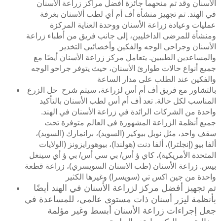
الأسنان وقد تم منحهما جائزة أفضل مراكز زراعة الأسنان
في الهند. تم تجهيز منشأة أف أم أي لطب ألاسنان بغرفة
الأشعة المقطعية ثلاثية الأبعاد بالشعاع ألمخروطي
عمليات وعيادة زراعة الأسنان ووحدة العناية المركزة
ومنشأة للمرضى الداخليين، إلى جانب فريق من أطباء زراعة
الأسنان وجراحي الوجه والفكين وأخصائيي التخدير
تطعيم ألعظام
والمساعدين الطبيين. يتعامل مركز زراعة الأسنان أيضًا مع
جميع أنواع حالات طوارئ الأسنان، حيث يتوفر جراحو الوجه
ضمان مدى ألحياة من قيبل (أف أم أس)
والفكين عند الطلب على مدار الساعة
بالتشاور مع فريق أف أم أس لزراعة، سيتم شرح حل الزرع
المناسب لكل حالة. تعد أف أم أس لطب الأسنان بالتأكيد
واحدة من الشركات الرائدة في زراعة الأسنان في الهند.
جميع أنظمة الزراعة المشهورة في العالم متوفرة تحت
سقف واحد، مثل نوبل بيوكير (السويد)، برانمارك (السويد)،
ألفا بيو (إنجلترا)، ألفا دنت (هولندا)، بيوهورايزونز (الولايات
المتحدة الأمريكية)، كاي ؤ أس/ بي سي أس/ بي ؤ أي سينغل
بيس. زراعة الأسنان (طب الاسنان السويسري)، زراعة قطعة
واحدة من جين اكس تي (سويسرا) وغيرها الكثير
تم تجهيز أفضل مركز لزراعة الأسنان في الهند أيضًا
بأنظمة ليزر أسنان ذات مستوى عالمي، للمساعدة في
جعل إجراءات زراعة الأسنان أبسط وغير مؤلمة