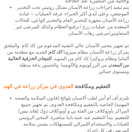
وخالية من البكتيريا عند الحاجة
يتم تنفيذ إجراءات زراعة الأسنان بشكل روتيني تحت التخدير
الموضعي، وعلى أيدي أكثر الخبراء. غرفة العمليات – عيادة
زراعة الأسنان مجهزة للتخدير العام والتخدير الواعي، للحالات
المعقدة من عمليات
زرع
/
ترقيع العظام
وكذلك للمرضى غير
المتعاونين/مرضى رهاب الأسنان
تم تجهيز مختبر الأسنان عالي التقنية المدعوم من كاد كام والملحق
بمركز زراعة الأسنان بنظام سيرونا
كاد كام
الجديد مع مطحنة من
ألمانيا ونظام بروكيرا كاد كام من السويد،
للتيجان الخزفية الخالية
من المعدن
من الزركونيوم والألومينا. والجسور بدقة مذهلة
ومستوى جمالي
التعقيم ومكافحة
العدوى في مركز زراعة في الهند
تلتزم أف أم أس لطب ألاسنان بلوائح (قانون السلامة والصحة
المهنية) الخاصة بالتعقيم ومكافحة العدوى. تم تجهيز جميع
المراكز بأوتوكلاف من الفئة بي و أوتوكلاف دوك (هاند بيس)
للتعقيم. يبدأ التعقيم عند عتبة بابنا مباشرة. التبخير الروتيني
للعيادات والاستخدام الليبرالي للمستهلكات يضمن سلامة
المرضى في كل إجراء