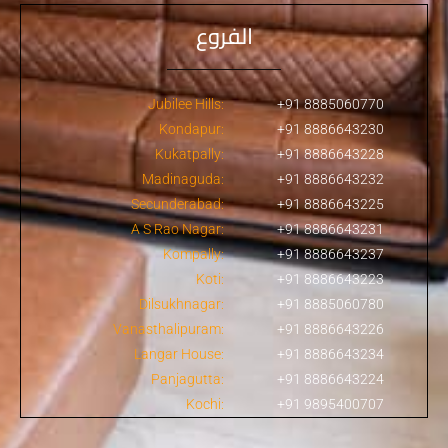
الفروع
Jubilee Hills:
+91 8885060770
Kondapur:
+91 8886643230
Kukatpally:
+91 8886643228
Madinaguda:
+91 8886643232
Secunderabad:
+91 8886643225
A S Rao Nagar:
+91 8886643231
Kompally:
+91 8886643237
Koti:
+91 8886643223
Dilsukhnagar:
+91 8885060780
Vanasthalipuram:
+91 8886643226
Langar House:
+91 8886643234
Panjagutta:
+91 8886643224
Kochi:
+91 9895400707