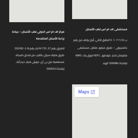
مستشفى اف ام اس لطب الأسنان
مركز اف ام اس الدولي لطب الأسنان – عيادة
زراعة الأسنان المتقدمة
الطابق الثاني، أبراج براناف تيج، رقم H. 1، 111/3/ب،
جاتشيبولي – طريق ميابور، مقابل. مستشفى
باب رقم 8-2-293/82/A/725 الطريق، رقم 37،
طريق هايتك سيتي، بالقرب من فندق داسبالا،
KIMS، فوق بنك HDFC، هانومان ناجار، كوندابور،
مستعمرة سي بي آي، جوبيلي هيلز، حيدر أباد،
تيلانجانا 500084، الهند
تيلانجانا 500033