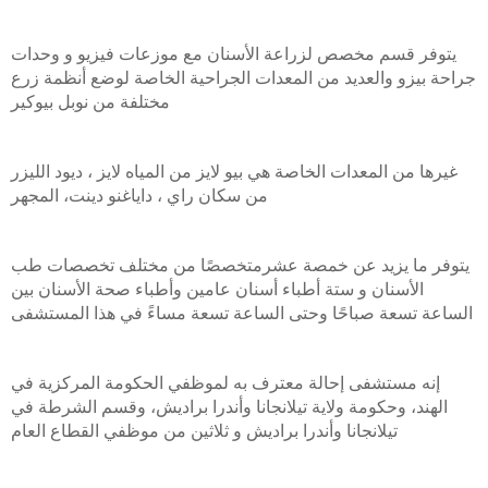
الأشعة المقطعية ثلاثية الأبعاد بالشعاع
يتوفر قسم مخصص لزراعة الأسنان مع موزعات فيزيو و وحدات
ألمخروطي
جراحة بيزو والعديد من المعدات الجراحية الخاصة لوضع أنظمة زرع
مختلفة من نوبل بيوكير
تطعيم ألعظام
غيرها من المعدات الخاصة هي بيو لايز من المياه لايز ، ديود الليزر
ضمان مدى ألحياة من قيبل (أف أم أس)
من سكان راي ، داياغنو دينت، المجهر
يتوفر ما يزيد عن خمصة عشرمتخصصًا من مختلف تخصصات طب
الأسنان و ستة أطباء أسنان عامين وأطباء صحة الأسنان بين
الساعة تسعة صباحًا وحتى الساعة تسعة مساءً في هذا المستشفى
إنه مستشفى إحالة معترف به لموظفي الحكومة المركزية في
الهند، وحكومة ولاية تيلانجانا وأندرا براديش، وقسم الشرطة في
تيلانجانا وأندرا براديش و ثلاثين من موظفي القطاع العام