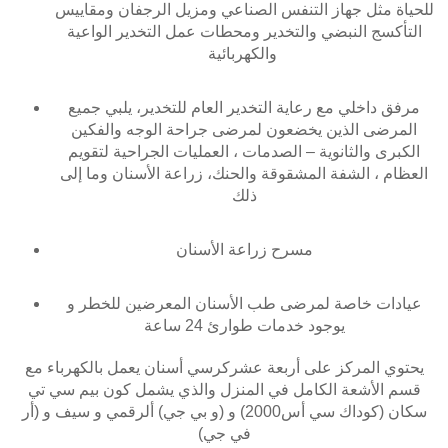
للحياة مثل جهاز التنفس الصناعي ومزيل الرجفان ومقاييس
I
معالجة قناة الجذر
التأكسج النبضي والتخدير ومحطات عمل التخدير الواعية
كاد - كام
أف أم أس سمارت ألاين
الأسئلة الشائعة حول طب الأسنان أللبي
تكلفة زراعة الأسنان
إعادة تشكيل أللثة
والكهربائية
J
تقويم ألغير مرئية
كاد - كام لطب الأسنان أللبي
علاج امراض اللثه
أستبدال سن واحد بزراعة الأسنان
تقويم الأسنان ألضئيل
مرفق داخلي مع رعاية التخدير العام للتخدير، يلبي جميع
ألتقويم ألشفاف
K
المرضى الذين يخضعون لمرضى جراحة الوجه والفكين
طب الاسنان التجميلي للاطفال
أستبدال أسنان متعددة
جراحات تقويم ألعظام وجراحات ألوجه
الكبرى والثانوية – الصدمات ، العمليات الجراحية لتقويم
الأخرى
مصففات ألشفافة
العظام ، الشفة المشقوقة والحنك، زراعة الأسنان وما إلى
L
علاج الأسنان بالليزر
أستبدال كامل للأسنان
ذلك
معرض ألصور ألتجميلية لطب ألاسنان
تكلفة تقويم الأسنان
كوتشي
طب الأسنان العام
الأسنان في يوم واحد
مسرح زراعة الأسنان
حالات ألطوارئ الخاصة بتقويم الأسنان
زرعة القاعدية
عيادات خاصة لمرضى طب الأسنان المعرضين للخطر و
يوجود خدمات طوارئ 24 ساعة
ألغرسات ألقاعدية ألمتكاملة (BOI)
يحتوي المركز على أربعة عشركرسي أسنان يعمل بالكهرباء مع
قسم الأشعة الكامل في المنزل والذي يشمل كون بيم سي تي
زراعة ألجناحية
سكان (كوداك سي أس2000) و (و بي جي) ألرقمي و سيف و (أر
في جي)
رفع ألجيوب الأنفية