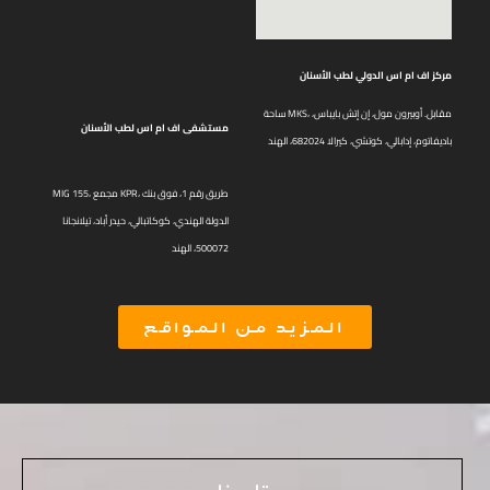
مركز اف ام اس الدولي لطب الأسنان
ساحة MKS، مقابل. أوبيرون مول، إن إتش بايباس،
مستشفى اف ام اس لطب الأسنان
باديفاتوم، إدابالي، كوتشي، كيرالا 682024، الهند
MIG 155، مجمع KPR، طريق رقم 1، فوق بنك
الدولة الهندي، كوكاتبالي، حيدر أباد، تيلانجانا
500072، الهند
المزيد من المواقع