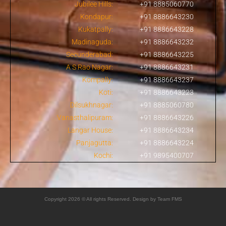
Jubilee Hills:
+91 8885060770
Kondapur:
+91 8886643230
Kukatpally:
+91 8886643228
Madinaguda:
+91 8886643232
Secunderabad:
+91 8886643225
A S Rao Nagar:
+91 8886643231
Kompally:
+91 8886643237
Koti:
+91 8886643223
Dilsukhnagar:
+91 8885060780
Vanasthalipuram:
+91 8886643226
Langar House:
+91 8886643234
Panjagutta:
+91 8886643224
Kochi:
+91 9895400707
Copyright 2026 © All rights Reserved. Design by Team FMS