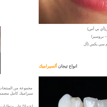
س(أي بي أس
– بروسيرا
أم سي يكس (أل
انواع تيجان
ألسيراميك
مجموعة من المنتجات 
سيراميك كامل مصمم لت
اعتمادًا على متطلبات