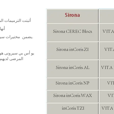
أثبتت الترميمات ا
أنه
يضمن مختيرات سيرونا ذات الجوده العاليه الحصول على أفضل النتائج – لصالح مرضانا.
المرضى لديهم 