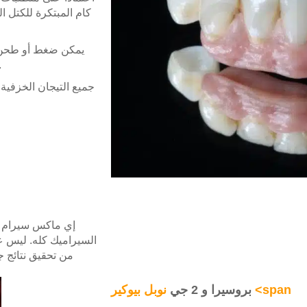
كام المبتكرة للكتل ا
يمكن ضغط أو طحن 
وماكينة طحن سير
جميع التيجان الخزفية 
السيراميك كله. ليس ع
من تحقيق نتائج ج
نوبل بيوكير <span
بروسيرا و 2 جي