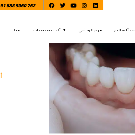
91 888 5060 762
ف ألعلاج
فرع كوتشي
ألتخصصات ▼
عنا
أ