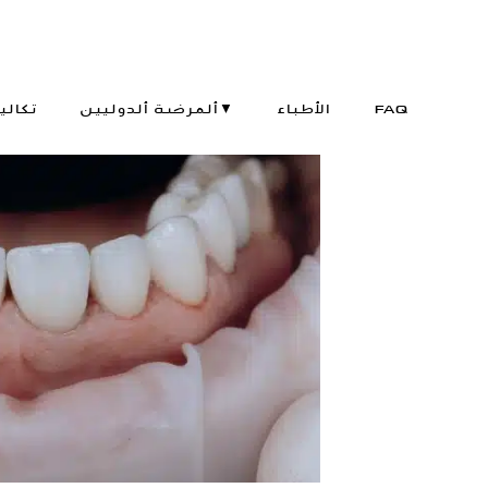
FAQ
الأطباء
ألمرضة ألدوليين▼
تكالي