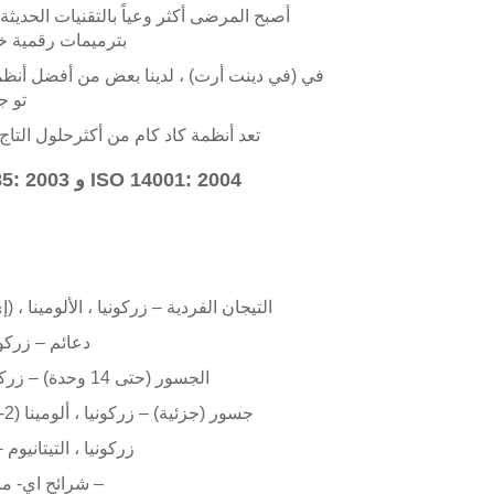
أصبح المرضى أكثر وعياً بالتقنيات الحديثة
بترميمات رقمية خا
في (في دينت أرت) ، لدينا بعض من أفضل أنظمة
تو ج
تعد أنظمة كاد كام من أكثرحلول التاج
حاصل على شهادة ISO 13485: 2003 و ISO 14001: 2004
التيجان الفردية – زركونيا ، الألومينا ، 
دعائم – زركونيا ، تيتانيوم
الجسور (حتى 14 وحدة) – زركونيا ، تيتانيوم ، كوبالت كروم
جسور (جزئية) – زركونيا ، ألومينا (2-4 وحدات) ، تيتانيوم ، كوبالت كروم
(الجسور الزرع) – زركونيا ، التيتانيوم
شرائح اي- ماكس ألألمانية –