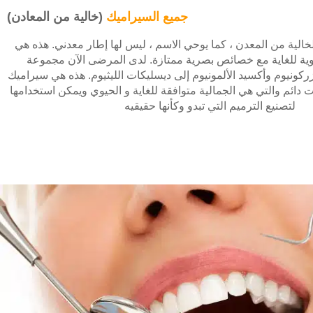
I
جميع السيراميك
(خالية من المعادن)
معالجة قناة الجذر
تكلفة زراعة الأسنان
إعادة تشكيل أللثة
خالية من المعدن ، كما يوحي الاسم ، ليس لها إطار معدني. هذه هي
J
علاج امراض اللثه
وية للغاية مع خصائص بصرية ممتازة. لدى المرضى الآن مجموعة
أستبدال سن واحد بزراعة الأسنان
تقويم الأسنان ألضئيل
ركونيوم وأكسيد الألمونيوم إلى ديسليكات الليثيوم. هذه هي سيراميك
K
طب الاسنان التجميلي للاطفال
ت دائم والتي هي الجمالية متوافقة للغاية و الحيوي ويمكن استخدامها
أستبدال أسنان متعددة
جراحات تقويم ألعظام وجراحات ألوجه الأخرى
لتصنيع الترميم التي تبدو وكأنها حقيقيه
L
علاج الأسنان بالليزر
أستبدال كامل للأسنان
معرض ألصور ألتجميلية لطب ألاسنان
كوتشي
طب الأسنان العام
الأسنان في يوم واحد
زرعة القاعدية
ألغرسات ألقاعدية ألمتكاملة (BOI)
زراعة ألجناحية
رفع ألجيوب الأنفية