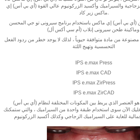
لزجاجية والسيراميك وأكسيد الزركونيوم عالي القوة (أي بي أس) إي
ماكس زير كاد.
(أي بي أس) إي ماكس باستخدام برنامج سيرونى تو جي المحسن
ونى إنلاب (أم سي أكس أل).
مصنوعة من مادة متوافقة حيوياً ، لذلك لا يوجد خطر من ردود الفعل
التحسسية وتهيج اللثة
IPS e.max Press
IPS e.max CAD
IPS e.max ZirPress
IPS e.max ZirCAD
(أي بي أس) إي ماكس سيرام هو العنصر الذي يربط بين المكونات المختلفة لنظام
ليك الآن سوى استخدام طبقة واحدة من السيراميك ، والتي ستمكنك
مالية للغاية على السيراميك الزجاجي وكذلك أكسيد الزركونيوم