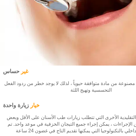
الأشعة المقطعية ثلاثية الأبعاد بالشعاع ألمخروطي
تطعيم ألعظام
ضمان مدى ألحياة من قيبل (أف أم أس)
غير
حساس
مصنوعة من مادة متوافقة حيوياً ، لذلك لا يوجد خطر من ردود الفعل
التحسسية وتهيج اللثة
خيار
زيارة واحدة
تقليدية الأخرى التي تتطلب زيارات طب الأسنان على الأقل وبعض
الإجراءات ، يمكن إجراء جميع التيجان الخزفية في موعد واحد. تم
اخلي بالتكنولوجيا التي يمكنها تقديم التاج في غضون 24 ساعة